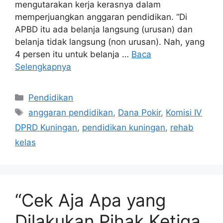
mengutarakan kerja kerasnya dalam
memperjuangkan anggaran pendidikan. “Di
APBD itu ada belanja langsung (urusan) dan
belanja tidak langsung (non urusan). Nah, yang
4 persen itu untuk belanja …
Baca
Selengkapnya
Kategori
Pendidikan
Tag
anggaran pendidikan
,
Dana Pokir
,
Komisi IV
DPRD Kuningan
,
pendidikan kuningan
,
rehab
kelas
“Cek Aja Apa yang
Dilakukan Pihak Ketiga