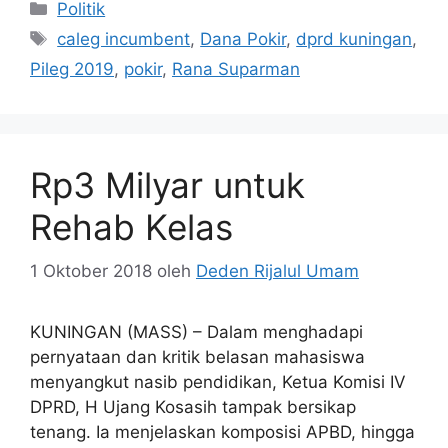
Kategori
Politik
Tag
caleg incumbent
,
Dana Pokir
,
dprd kuningan
,
Pileg 2019
,
pokir
,
Rana Suparman
Rp3 Milyar untuk
Rehab Kelas
1 Oktober 2018
oleh
Deden Rijalul Umam
KUNINGAN (MASS) – Dalam menghadapi
pernyataan dan kritik belasan mahasiswa
menyangkut nasib pendidikan, Ketua Komisi IV
DPRD, H Ujang Kosasih tampak bersikap
tenang. Ia menjelaskan komposisi APBD, hingga