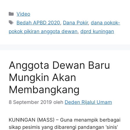
Kategori
Video
Tag
Bedah APBD 2020
,
Dana Pokir
,
dana pokok-
pokok pikiran anggota dewan
,
dprd kuningan
Anggota Dewan Baru
Mungkin Akan
Membangkang
8 September 2019
oleh
Deden Rijalul Umam
KUNINGAN (MASS) – Guna menampik berbagai
sikap pesimis yang dibarengi pandangan ‘sinis’