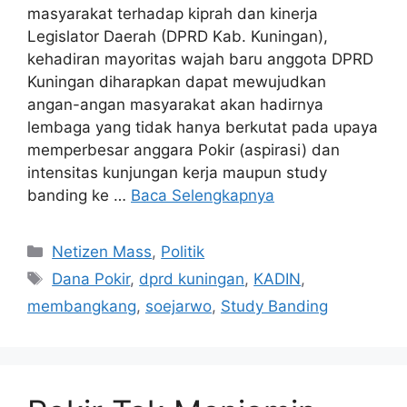
masyarakat terhadap kiprah dan kinerja
Legislator Daerah (DPRD Kab. Kuningan),
kehadiran mayoritas wajah baru anggota DPRD
Kuningan diharapkan dapat mewujudkan
angan-angan masyarakat akan hadirnya
lembaga yang tidak hanya berkutat pada upaya
memperbesar anggara Pokir (aspirasi) dan
intensitas kunjungan kerja maupun study
banding ke …
Baca Selengkapnya
Kategori
Netizen Mass
,
Politik
Tag
Dana Pokir
,
dprd kuningan
,
KADIN
,
membangkang
,
soejarwo
,
Study Banding