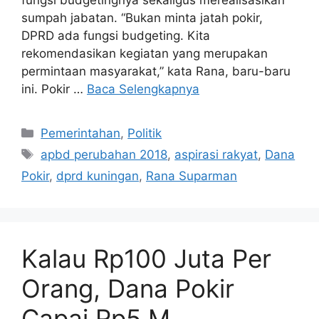
fungsi budgetingnya sekaligus merealisasikan
sumpah jabatan. “Bukan minta jatah pokir,
DPRD ada fungsi budgeting. Kita
rekomendasikan kegiatan yang merupakan
permintaan masyarakat,” kata Rana, baru-baru
ini. Pokir …
Baca Selengkapnya
Kategori
Pemerintahan
,
Politik
Tag
apbd perubahan 2018
,
aspirasi rakyat
,
Dana
Pokir
,
dprd kuningan
,
Rana Suparman
Kalau Rp100 Juta Per
Orang, Dana Pokir
Capai Rp5 M