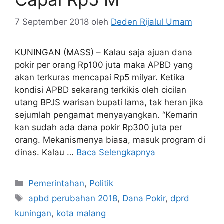
7 September 2018
oleh
Deden Rijalul Umam
KUNINGAN (MASS) – Kalau saja ajuan dana
pokir per orang Rp100 juta maka APBD yang
akan terkuras mencapai Rp5 milyar. Ketika
kondisi APBD sekarang terkikis oleh cicilan
utang BPJS warisan bupati lama, tak heran jika
sejumlah pengamat menyayangkan. “Kemarin
kan sudah ada dana pokir Rp300 juta per
orang. Mekanismenya biasa, masuk program di
dinas. Kalau …
Baca Selengkapnya
Kategori
Pemerintahan
,
Politik
Tag
apbd perubahan 2018
,
Dana Pokir
,
dprd
kuningan
,
kota malang