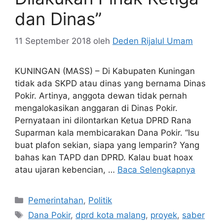
dan Dinas”
11 September 2018
oleh
Deden Rijalul Umam
KUNINGAN (MASS) – Di Kabupaten Kuningan
tidak ada SKPD atau dinas yang bernama Dinas
Pokir. Artinya, anggota dewan tidak pernah
mengalokasikan anggaran di Dinas Pokir.
Pernyataan ini dilontarkan Ketua DPRD Rana
Suparman kala membicarakan Dana Pokir. “Isu
buat plafon sekian, siapa yang lemparin? Yang
bahas kan TAPD dan DPRD. Kalau buat hoax
atau ujaran kebencian, …
Baca Selengkapnya
Kategori
Pemerintahan
,
Politik
Tag
Dana Pokir
,
dprd kota malang
,
proyek
,
saber