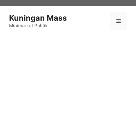
Langsung
ke
Kuningan Mass
isi
Menu
Minimarket Politik