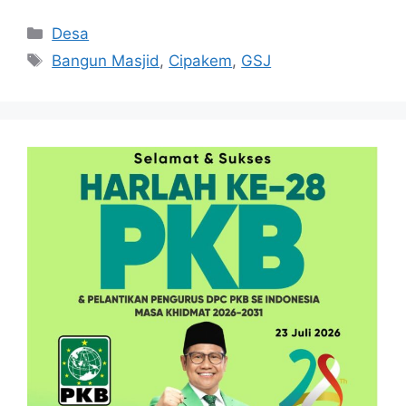
Kategori
Desa
Tag
Bangun Masjid
,
Cipakem
,
GSJ