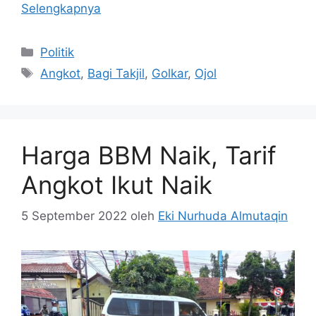
Selengkapnya
Kategori
Politik
Tag
Angkot
,
Bagi Takjil
,
Golkar
,
Ojol
Harga BBM Naik, Tarif
Angkot Ikut Naik
5 September 2022
oleh
Eki Nurhuda Almutaqin