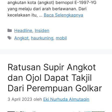
angkutan kota (angkot) bernopol E-1997-YG
yang melaju dari arah berlawanan. Dari
kecelakaan itu, …
Baca Selengkapnya
Kategori
Headline
,
Insiden
Tag
Angkot
,
haurkuning
,
mobil
Ratusan Supir Angkot
dan Ojol Dapat Takjil
Dari Perempuan Golkar
3 April 2023
oleh
Eki Nurhuda Almutaqin