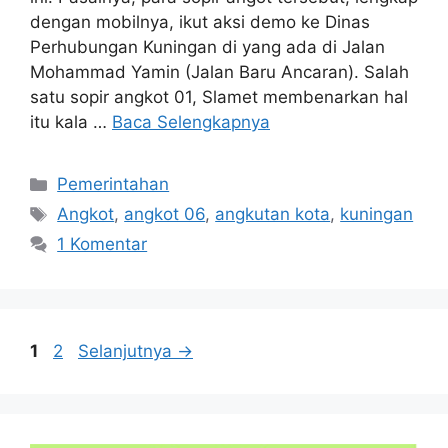
dengan mobilnya, ikut aksi demo ke Dinas
Perhubungan Kuningan di yang ada di Jalan
Mohammad Yamin (Jalan Baru Ancaran). Salah
satu sopir angkot 01, Slamet membenarkan hal
itu kala …
Baca Selengkapnya
Kategori
Pemerintahan
Tag
Angkot
,
angkot 06
,
angkutan kota
,
kuningan
1 Komentar
Halaman
Halaman
1
2
Selanjutnya
→