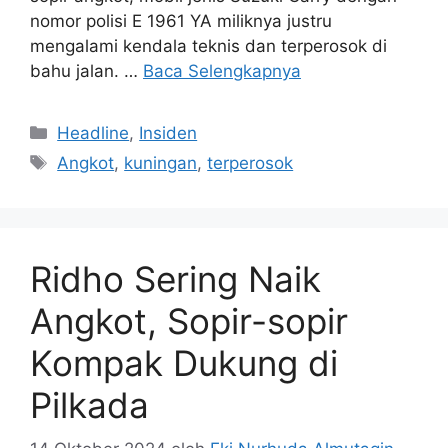
nomor polisi E 1961 YA miliknya justru
mengalami kendala teknis dan terperosok di
bahu jalan. …
Baca Selengkapnya
Kategori
Headline
,
Insiden
Tag
Angkot
,
kuningan
,
terperosok
Ridho Sering Naik
Angkot, Sopir-sopir
Kompak Dukung di
Pilkada