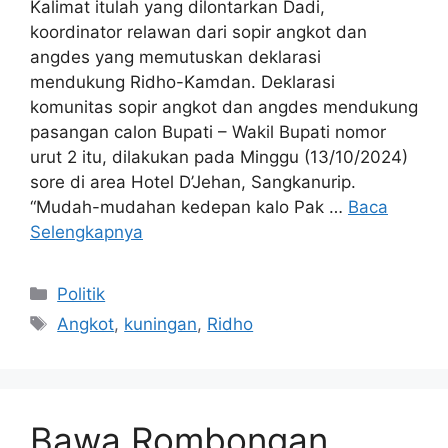
Kalimat itulah yang dilontarkan Dadi,
koordinator relawan dari sopir angkot dan
angdes yang memutuskan deklarasi
mendukung Ridho-Kamdan. Deklarasi
komunitas sopir angkot dan angdes mendukung
pasangan calon Bupati – Wakil Bupati nomor
urut 2 itu, dilakukan pada Minggu (13/10/2024)
sore di area Hotel D’Jehan, Sangkanurip.
“Mudah-mudahan kedepan kalo Pak …
Baca
Selengkapnya
Kategori
Politik
Tag
Angkot
,
kuningan
,
Ridho
Bawa Rombongan