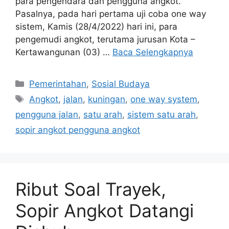
para pengendara dan pengguna angkot.
Pasalnya, pada hari pertama uji coba one way
sistem, Kamis (28/4/2022) hari ini, para
pengemudi angkot, terutama jurusan Kota –
Kertawangunan (03) …
Baca Selengkapnya
Kategori
Pemerintahan
,
Sosial Budaya
Tag
Angkot
,
jalan
,
kuningan
,
one way system
,
pengguna jalan
,
satu arah
,
sistem satu arah
,
sopir angkot pengguna angkot
Ribut Soal Trayek,
Sopir Angkot Datangi