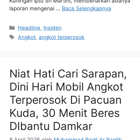
Kuningan Iptu Sri Martini, membenarkan adanya
laporan mengenai …
Baca Selengkapnya
Kategori
Headline
,
Insiden
Tag
Angkot
,
angkot terperosok
Niat Hati Cari Sarapan,
Dini Hari Mobil Angkot
Terperosok Di Pacuan
Kuda, 30 Menit Beres
DIbantu Damkar
8 April 2026
oleh
Muhammad Ragil Ar Raqiib