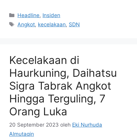
Kategori
Headline
,
Insiden
Tag
Angkot
,
kecelakaan
,
SDN
Kecelakaan di
Haurkuning, Daihatsu
Sigra Tabrak Angkot
Hingga Terguling, 7
Orang Luka
20 September 2023
oleh
Eki Nurhuda
Almutaqin