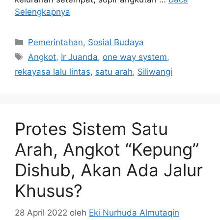
Selengkapnya
Kategori
Pemerintahan
,
Sosial Budaya
Tag
Angkot
,
Ir Juanda
,
one way system
,
rekayasa lalu lintas
,
satu arah
,
Siliwangi
Protes Sistem Satu
Arah, Angkot “Kepung”
Dishub, Akan Ada Jalur
Khusus?
28 April 2022
oleh
Eki Nurhuda Almutaqin