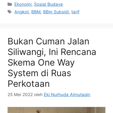
Kategori
Ekonomi
,
Sosial Budaya
Tag
Angkot
,
BBM
,
BBm Subsidi
,
tarif
Bukan Cuman Jalan
Siliwangi, Ini Rencana
Skema One Way
System di Ruas
Perkotaan
25 Mei 2022
oleh
Eki Nurhuda Almutaqin