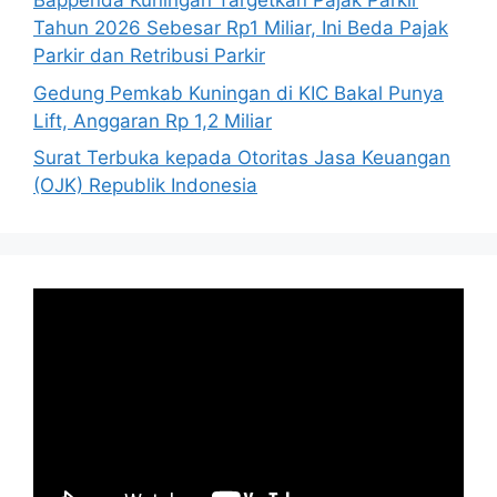
Bappenda Kuningan Targetkan Pajak Parkir
Tahun 2026 Sebesar Rp1 Miliar, Ini Beda Pajak
Parkir dan Retribusi Parkir
Gedung Pemkab Kuningan di KIC Bakal Punya
Lift, Anggaran Rp 1,2 Miliar
Surat Terbuka kepada Otoritas Jasa Keuangan
(OJK) Republik Indonesia