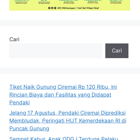
Cari
Cari
Tiket Naik Gunung Ciremai Rp 120 Ribu, Ini
Rincian Biaya dan Fasilitas yang Didapat
Pendaki
Jelang 17 Agustus, Pendaki Ciremai Diprediksi
Membludak, Peringati HUT Kemerdekaan RI di
Puncak Gunung
Sempat Kabur, Anak ODGJ Terduga Pelaku