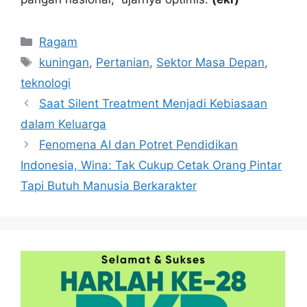
Kategori
Ragam
Tag
kuningan
,
Pertanian
,
Sektor Masa Depan
,
teknologi
Saat Silent Treatment Menjadi Kebiasaan
dalam Keluarga
Fenomena AI dan Potret Pendidikan
Indonesia, Wina: Tak Cukup Cetak Orang Pintar
Tapi Butuh Manusia Berkarakter