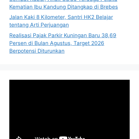
Kematian Ibu Kandung Ditangkap di Brebes
Jalan Kaki 8 Kilometer, Santri HK2 Belajar
tentang Arti Perjuangan
Realisasi Pajak Parkir Kuningan Baru 38,69
Persen di Bulan Agustus, Target 2026
Berpotensi Diturunkan