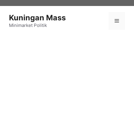
Langsung
ke
Kuningan Mass
isi
Menu
Minimarket Politik