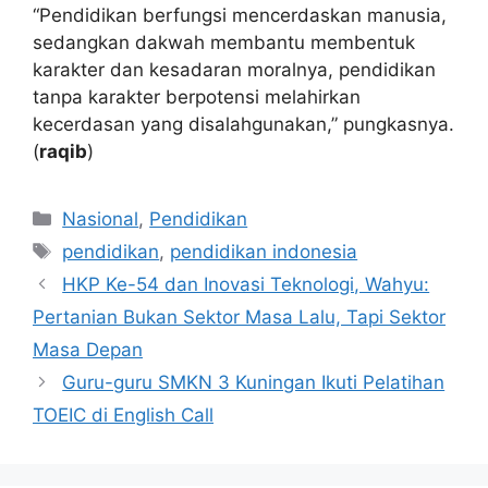
“Pendidikan berfungsi mencerdaskan manusia,
sedangkan dakwah membantu membentuk
karakter dan kesadaran moralnya, pendidikan
tanpa karakter berpotensi melahirkan
kecerdasan yang disalahgunakan,” pungkasnya.
(
raqib
)
Kategori
Nasional
,
Pendidikan
Tag
pendidikan
,
pendidikan indonesia
HKP Ke-54 dan Inovasi Teknologi, Wahyu:
Pertanian Bukan Sektor Masa Lalu, Tapi Sektor
Masa Depan
Guru-guru SMKN 3 Kuningan Ikuti Pelatihan
TOEIC di English Call