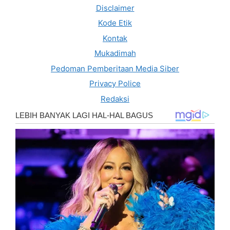
Disclaimer
Kode Etik
Kontak
Mukadimah
Pedoman Pemberitaan Media Siber
Privacy Police
Redaksi