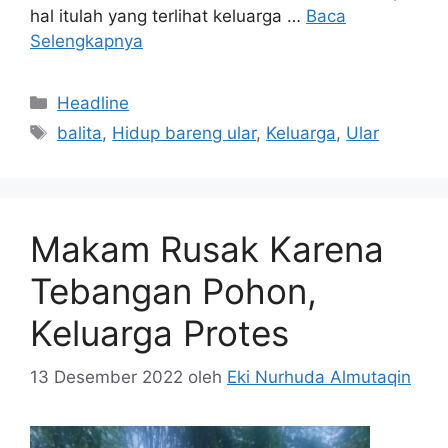
hal itulah yang terlihat keluarga …
Baca
Selengkapnya
Kategori
Headline
Tag
balita
,
Hidup bareng ular
,
Keluarga
,
Ular
Makam Rusak Karena
Tebangan Pohon,
Keluarga Protes
13 Desember 2022
oleh
Eki Nurhuda Almutaqin