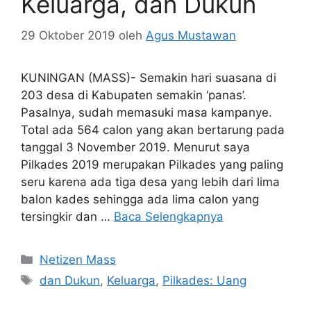
Keluarga, dan Dukun
29 Oktober 2019
oleh
Agus Mustawan
KUNINGAN (MASS)- Semakin hari suasana di
203 desa di Kabupaten semakin ‘panas’.
Pasalnya, sudah memasuki masa kampanye.
Total ada 564 calon yang akan bertarung pada
tanggal 3 November 2019. Menurut saya
Pilkades 2019 merupakan Pilkades yang paling
seru karena ada tiga desa yang lebih dari lima
balon kades sehingga ada lima calon yang
tersingkir dan …
Baca Selengkapnya
Kategori
Netizen Mass
Tag
dan Dukun
,
Keluarga
,
Pilkades: Uang