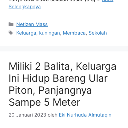
Selengkapnya
Kategori
Netizen Mass
Tag
Keluarga
,
kuningan
,
Membaca
,
Sekolah
Miliki 2 Balita, Keluarga
Ini Hidup Bareng Ular
Piton, Panjangnya
Sampe 5 Meter
20 Januari 2023
oleh
Eki Nurhuda Almutaqin