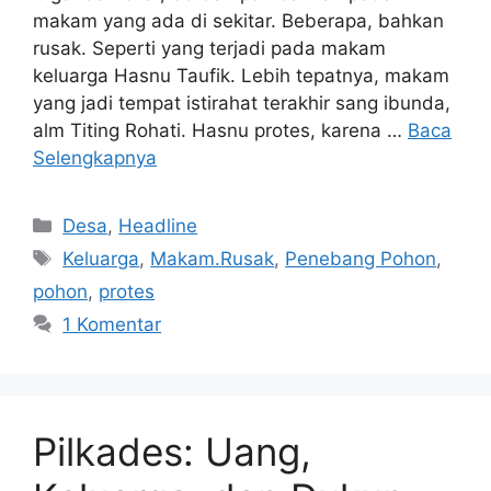
makam yang ada di sekitar. Beberapa, bahkan
rusak. Seperti yang terjadi pada makam
keluarga Hasnu Taufik. Lebih tepatnya, makam
yang jadi tempat istirahat terakhir sang ibunda,
alm Titing Rohati. Hasnu protes, karena …
Baca
Selengkapnya
Kategori
Desa
,
Headline
Tag
Keluarga
,
Makam.Rusak
,
Penebang Pohon
,
pohon
,
protes
1 Komentar
Pilkades: Uang,