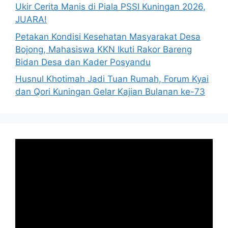
Ukir Cerita Manis di Piala PSSI Kuningan 2026,
JUARA!
Petakan Kondisi Kesehatan Masyarakat Desa
Bojong, Mahasiswa KKN Ikuti Rakor Bareng
Bidan Desa dan Kader Posyandu
Husnul Khotimah Jadi Tuan Rumah, Forum Kyai
dan Qori Kuningan Gelar Kajian Bulanan ke-73