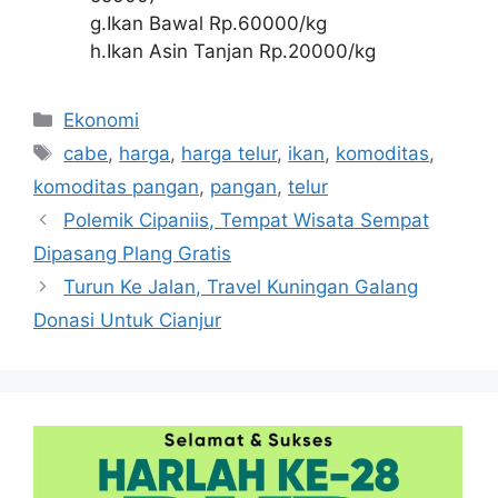
g.Ikan Bawal Rp.60000/kg
h.Ikan Asin Tanjan Rp.20000/kg
Kategori
Ekonomi
Tag
cabe
,
harga
,
harga telur
,
ikan
,
komoditas
,
komoditas pangan
,
pangan
,
telur
Polemik Cipaniis, Tempat Wisata Sempat
Dipasang Plang Gratis
Turun Ke Jalan, Travel Kuningan Galang
Donasi Untuk Cianjur