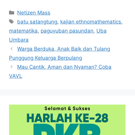
Kategori
Netizen Mass
Tag
batu satangtung
,
kajian ethnomathematics
,
matematika
,
paguyuban pasundan
,
Uba
Umbara
Warga Berduka, Anak Baik dan Tulang
Punggung Keluarga Berpulang
Mau Cantik, Aman dan Nyaman? Coba
VAVL