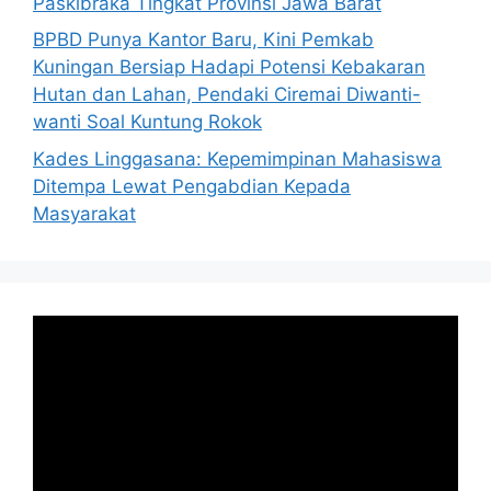
Paskibraka Tingkat Provinsi Jawa Barat
BPBD Punya Kantor Baru, Kini Pemkab
Kuningan Bersiap Hadapi Potensi Kebakaran
Hutan dan Lahan, Pendaki Ciremai Diwanti-
wanti Soal Kuntung Rokok
Kades Linggasana: Kepemimpinan Mahasiswa
Ditempa Lewat Pengabdian Kepada
Masyarakat