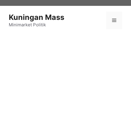
Langsung
ke
Kuningan Mass
isi
Menu
Minimarket Politik