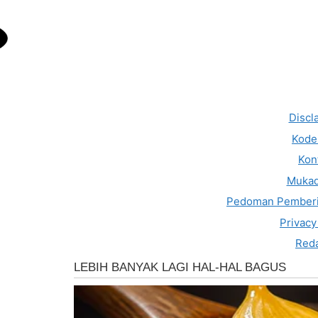
Discl
Kode 
Kon
Muka
Pedoman Pemberi
Privacy
Reda