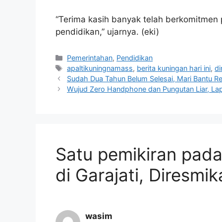
“Terima kasih banyak telah berkomitme
pendidikan,” ujarnya. (eki)
Kategori
Pemerintahan
,
Pendidikan
Tag
apaltikuningnamass
,
berita kuningan hari ini
,
di
Sudah Dua Tahun Belum Selesai, Mari Bantu Re
Wujud Zero Handphone dan Pungutan Liar, L
Satu pemikiran pad
di Garajati, Diresmik
wasim