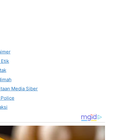
aimer
Etik
tak
dimah
taan Media Siber
 Police
ksi