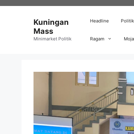
Langsung
ke
isi
Kuningan
Headline
Politik
Mass
Minimarket Politik
Ragam
Moj