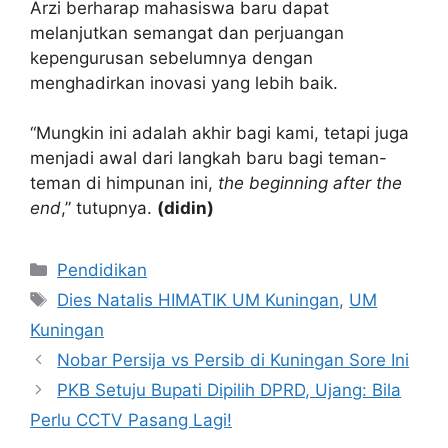
Arzi berharap mahasiswa baru dapat
melanjutkan semangat dan perjuangan
kepengurusan sebelumnya dengan
menghadirkan inovasi yang lebih baik.
“Mungkin ini adalah akhir bagi kami, tetapi juga
menjadi awal dari langkah baru bagi teman-
teman di himpunan ini,
the beginning after the
end
,” tutupnya.
(didin)
Kategori
Pendidikan
Tag
Dies Natalis HIMATIK UM Kuningan
,
UM
Kuningan
Nobar Persija vs Persib di Kuningan Sore Ini
PKB Setuju Bupati Dipilih DPRD, Ujang: Bila
Perlu CCTV Pasang Lagi!