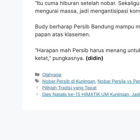
“Itu cuma hiburan setelah nobar. Sekaligu
mengurai massa, jadi mengantisipasi konv
Budy berharap Persib Bandung mampu m
papan atas klasemen.
“Harapan mah Persib harus menang untu
ketat,” pungkasnya.
(didin)
Kategori
Olahraga
Tag
Nobar Persib di Kuningan
,
Nobar Persija vs Per
Pilihlah Tradisi yang Tepat
Dies Natalis ke-15 HIMATIK UM Kuningan, Ja