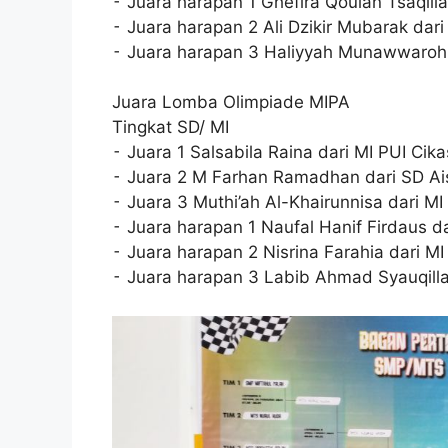
⁃ Juara harapan 1 Ghefira Qoulan Tsaqiil
⁃ Juara harapan 2 Ali Dzikir Mubarak dar
⁃ Juara harapan 3 Haliyyah Munawwaroh
Juara Lomba Olimpiade MIPA
Tingkat SD/ MI
⁃ Juara 1 Salsabila Raina dari MI PUI Cika
⁃ Juara 2 M Farhan Ramadhan dari SD Ai
⁃ Juara 3 Muthi’ah Al-Khairunnisa dari MI
⁃ Juara harapan 1 Naufal Hanif Firdaus d
⁃ Juara harapan 2 Nisrina Farahia dari M
⁃ Juara harapan 3 Labib Ahmad Syauqilla