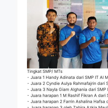
Tingkat SMP/ MTs
⁃ Juara 1 Handy Adinata dari SMP IT Al 
⁃ Juara 2 Cyndie Aulya Rahmafajrin dari
⁃ Juara 3 Nayla Giam Alghania dari SMP I
⁃ Juara harapan 1 M Rashif Fikran A dari
⁃ Juara harapan 2 Farrin Ashalina Hafsa 
⁃ Juara harapan 3 oleh Zahira Azkia Mau