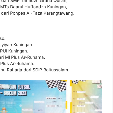
a dari SMP Tahfidzh Graha Qur’an,
i MTs Daarul Huffaadzh Kuningan,
 dari Ponpes Al-Faza Karangtawang.
so.
syiyah Kuningan.
 PUI Kuningan.
ari MI Plus Ar-Ruhama.
I Plus Ar-Ruhama.
hu Raharja dari SDIP Baitussalam.