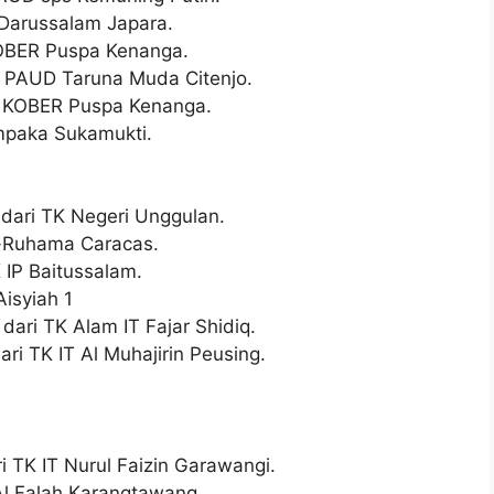
Darussalam Japara.
KOBER Puspa Kenanga.
i PAUD Taruna Muda Citenjo.
ri KOBER Puspa Kenanga.
mpaka Sukamukti.
dari TK Negeri Unggulan.
r-Ruhama Caracas.
 IP Baitussalam.
Aisyiah 1
dari TK Alam IT Fajar Shidiq.
ri TK IT Al Muhajirin Peusing.
ri TK IT Nurul Faizin Garawangi.
Al Falah Karangtawang.