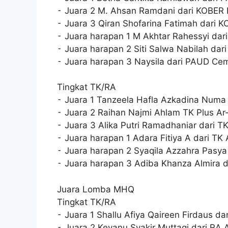
⁃ Juara 2 M. Ahsan Ramdani dari KOBER 
⁃ Juara 3 Qiran Shofarina Fatimah dari 
⁃ Juara harapan 1 M Akhtar Rahessyi dar
⁃ Juara harapan 2 Siti Salwa Nabilah da
⁃ Juara harapan 3 Naysila dari PAUD Ce
Tingkat TK/RA
⁃ Juara 1 Tanzeela Hafla Azkadina Numa 
⁃ Juara 2 Raihan Najmi Ahlam TK Plus A
⁃ Juara 3 Alika Putri Ramadhaniar dari TK
⁃ Juara harapan 1 Adara Fitiya A dari TK 
⁃ Juara harapan 2 Syaqila Azzahra Pasya 
⁃ Juara harapan 3 Adiba Khanza Almira da
Juara Lomba MHQ
Tingkat TK/RA
⁃ Juara 1 Shallu Afiya Qaireen Firdaus da
⁃ Juara 2 Keyanu Syakir Muttaqi dari RA 