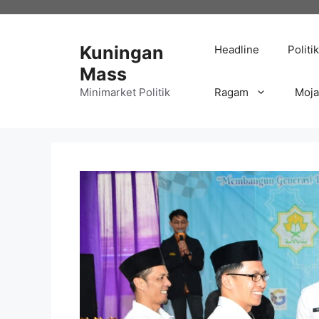
Langsung
ke
isi
Kuningan
Headline
Politik
Mass
Minimarket Politik
Ragam
Moj