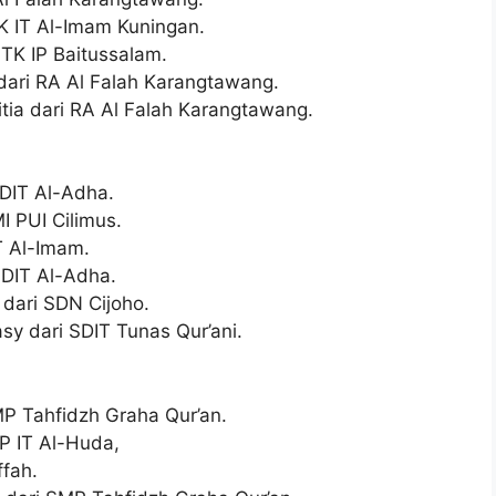
TK IT Al-Imam Kuningan.
 TK IP Baitussalam.
dari RA Al Falah Karangtawang.
ia dari RA Al Falah Karangtawang.
SDIT Al-Adha.
MI PUI Cilimus.
IT Al-Imam.
SDIT Al-Adha.
 dari SDN Cijoho.
y dari SDIT Tunas Qur’ani.
MP Tahfidzh Graha Qur’an.
MP IT Al-Huda,
ffah.