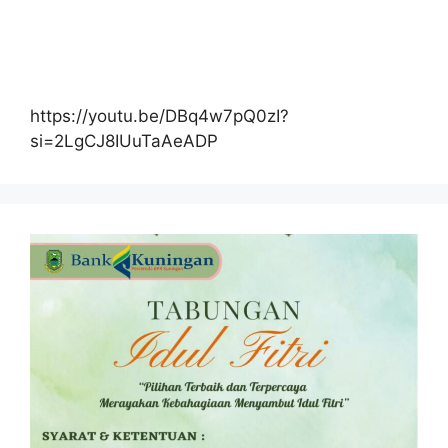
https://youtu.be/DBq4w7pQ0zI?
si=2LgCJ8IUuTaAeADP