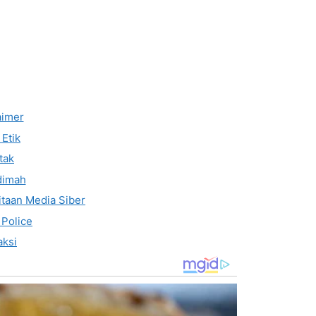
aimer
Etik
tak
dimah
taan Media Siber
 Police
ksi