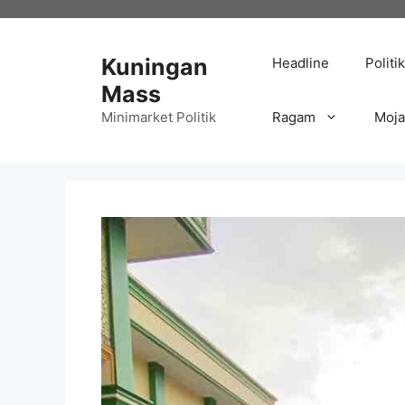
Langsung
ke
isi
Kuningan
Headline
Politik
Mass
Minimarket Politik
Ragam
Moj