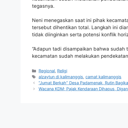
tegasnya.
Neni menegaskan saat ini pihak kecamata
tersebut dihentikan total. Langkah ini di
tidak diinginkan serta potensi konflik hor
“Adapun tadi disampaikan bahwa sudah t
kecamatan sudah melakukan pendekatan i
Kategori
Regional
,
Religi
Tag
alzaytun di kalimanggis
,
camat kalimanggis
“Jumat Berkah” Desa Padamenak, Rutin Bagik
Wacana KDM; Pajak Kendaraan Dihapus, Diganti