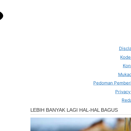
Discl
Kode 
Kon
Muka
Pedoman Pemberi
Privacy
Reda