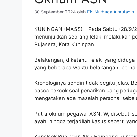
30 September 2024
oleh
Eki Nurhuda Almutaqin
KUNINGAN (MASS) – Pada Sabtu (28/9/20
menunjukkan seorang lelaki melakukan p
Pujasera, Kota Kuningan.
Belakangan, diketahui lelaki yang didug
yang beberapa waktu belakangan, pernah
Kronologinya sendiri tidak begitu jelas.
pasca cekcok soal penarikan uang pedag
mengatakan ada masalah personal sebe
Putra oknum pegawai ASN, W, disebut-se
ayah. hingga terjadilah kasus seperti yan
Kapolsek Kuningan AKP Bambang Purnomo