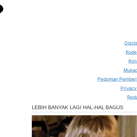
Discl
Kode 
Kon
Muka
Pedoman Pemberi
Privacy
Reda