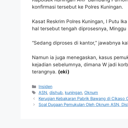
konfirmasi tersebut ke Polres Kuningan.
Kasat Reskrim Polres Kuningan, I Putu I
hal tersebut tengah diprosesnya, Minggu
“Sedang diproses di kantor,” jawabnya kal
Namun ia juga menegaskan, kasus pemuku
kejadian sebelumnya, dimana W jadi korb
terangnya.
(eki)
Kategori
Insiden
Tag
ASN
,
dishub
,
kuningan
,
Oknum
Kerugian Kebakaran Pabrik Bawang di Cikaso C
Soal Dugaan Pemukulan Oleh Oknum ASN, Dish