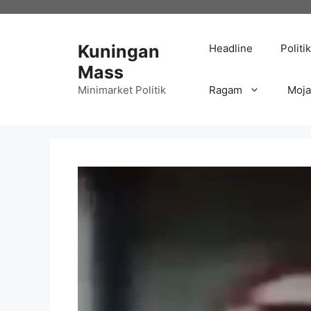
Langsung
ke
isi
Kuningan
Headline
Politik
Mass
Minimarket Politik
Ragam
Moj