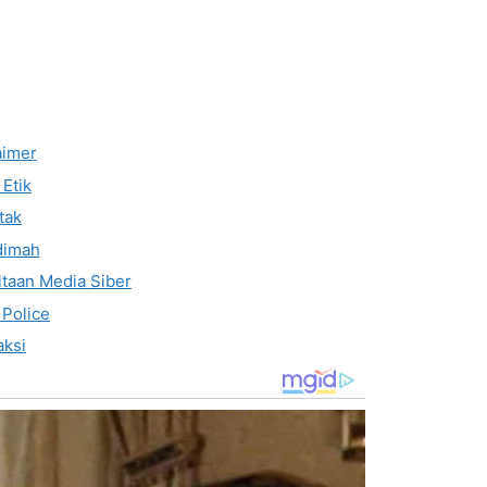
aimer
Etik
tak
dimah
taan Media Siber
 Police
ksi