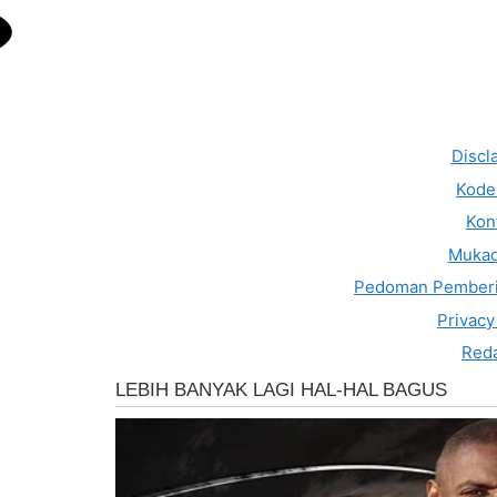
Discl
Kode 
Kon
Muka
Pedoman Pemberi
Privacy
Reda