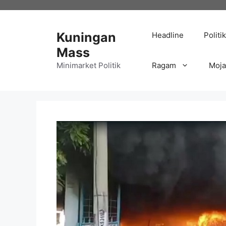
Langsung
ke
isi
Kuningan
Headline
Politik
Mass
Minimarket Politik
Ragam
Moj