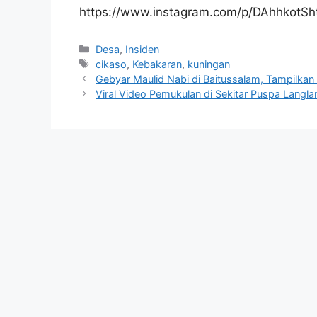
https://www.instagram.com/p/DAhhkotSh
Kategori
Desa
,
Insiden
Tag
cikaso
,
Kebakaran
,
kuningan
Gebyar Maulid Nabi di Baitussalam, Tampilka
Viral Video Pemukulan di Sekitar Puspa Lang