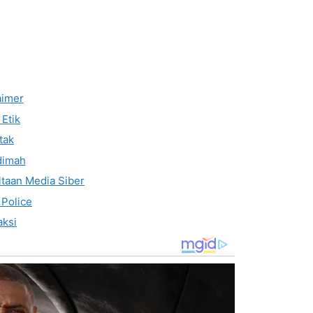
aimer
Etik
tak
dimah
taan Media Siber
 Police
ksi