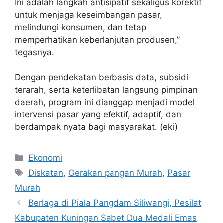
Ini adalah langkah antisipatif sekaligus korektif
untuk menjaga keseimbangan pasar,
melindungi konsumen, dan tetap
memperhatikan keberlanjutan produsen,”
tegasnya.
Dengan pendekatan berbasis data, subsidi
terarah, serta keterlibatan langsung pimpinan
daerah, program ini dianggap menjadi model
intervensi pasar yang efektif, adaptif, dan
berdampak nyata bagi masyarakat. (eki)
Kategori
Ekonomi
Tag
Diskatan
,
Gerakan pangan Murah
,
Pasar
Murah
Berlaga di Piala Pangdam Siliwangi, Pesilat
Kabupaten Kuningan Sabet Dua Medali Emas