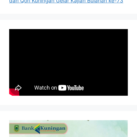
dan Qori Kuningan Gelar Kajian Bulanan ke-73