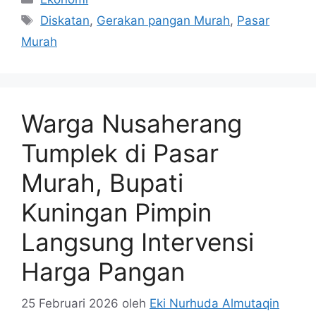
Tag
Diskatan
,
Gerakan pangan Murah
,
Pasar
Murah
Warga Nusaherang
Tumplek di Pasar
Murah, Bupati
Kuningan Pimpin
Langsung Intervensi
Harga Pangan
25 Februari 2026
oleh
Eki Nurhuda Almutaqin