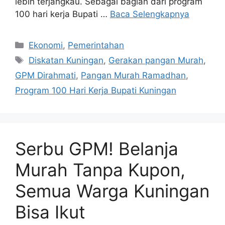
lebih terjangkau. Sebagai bagian dari program
100 hari kerja Bupati …
Baca Selengkapnya
Kategori
Ekonomi
,
Pemerintahan
Tag
Diskatan Kuningan
,
Gerakan pangan Murah
,
GPM Dirahmati
,
Pangan Murah Ramadhan
,
Program 100 Hari Kerja Bupati Kuningan
Serbu GPM! Belanja
Murah Tanpa Kupon,
Semua Warga Kuningan
Bisa Ikut