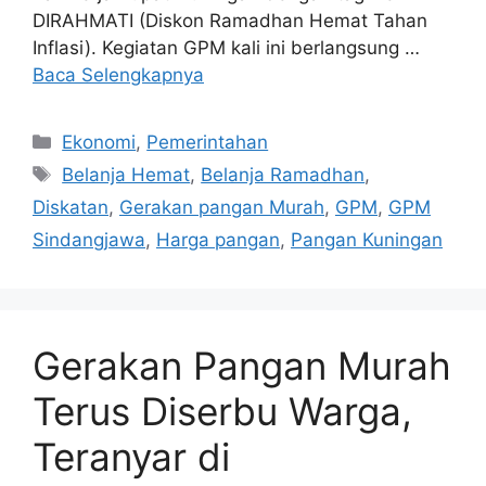
DIRAHMATI (Diskon Ramadhan Hemat Tahan
Inflasi). Kegiatan GPM kali ini berlangsung …
Baca Selengkapnya
Kategori
Ekonomi
,
Pemerintahan
Tag
Belanja Hemat
,
Belanja Ramadhan
,
Diskatan
,
Gerakan pangan Murah
,
GPM
,
GPM
Sindangjawa
,
Harga pangan
,
Pangan Kuningan
Gerakan Pangan Murah
Terus Diserbu Warga,
Teranyar di