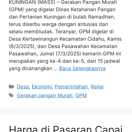
KUNINGAN (MASS) – Gerakan Pangan Murah
(GPM) yang digelar Dinas Ketahanan Pangan
dan Pertanian Kuningan di bulab Ramadhan,
terus diserbu warga dengan antusias dan
selalu membludak. Teranyar, GPM digelar di
Desa Kertawinangun Kecamatan Cidahu, Kamis
(6/3/2025), dan Desa Pasawahan Kecamatan
Pasawahan, Jumat (7/3/2025) kemarin.GPM ini
merupakan yang ke-4 dan ke-5, dari 15 jadwal
yang dicanangkan …
Baca Selengkapnya
Kategori
Desa
,
Ekonomi
,
Pemerintahan
,
Religi
Tag
Gerakan pangan Murah
,
GPM
Harga di Pasaran Capai