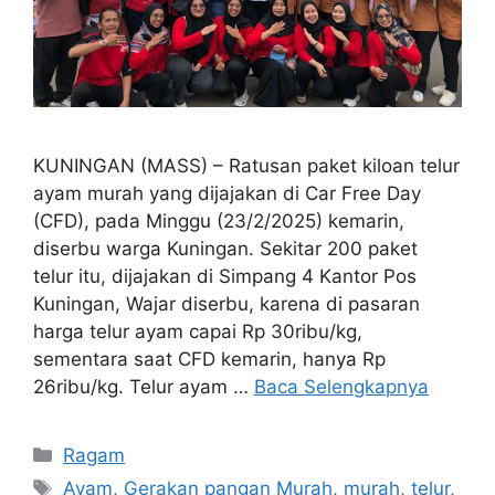
KUNINGAN (MASS) – Ratusan paket kiloan telur
ayam murah yang dijajakan di Car Free Day
(CFD), pada Minggu (23/2/2025) kemarin,
diserbu warga Kuningan. Sekitar 200 paket
telur itu, dijajakan di Simpang 4 Kantor Pos
Kuningan, Wajar diserbu, karena di pasaran
harga telur ayam capai Rp 30ribu/kg,
sementara saat CFD kemarin, hanya Rp
26ribu/kg. Telur ayam …
Baca Selengkapnya
Kategori
Ragam
Tag
Ayam
,
Gerakan pangan Murah
,
murah
,
telur
,