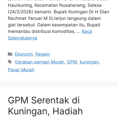
Haurkuning, Kecamatan Nusaherang, Selasa
(24/2/2026) kemarin. Bupati Kuningan Dr H Dian
Rachmat Yanuar M Si,terjun langsung dalam
giat tersebut. Dalam kesempatan itu, Bupati
memantau distribusi komoditas, …
Baca
Selengkapnya
Kategori
Ekonomi
,
Ragam
Tag
Gerakan pangan Murah
,
GPM
,
kuningan
,
Pasar Murah
GPM Serentak di
Kuningan, Hadiah