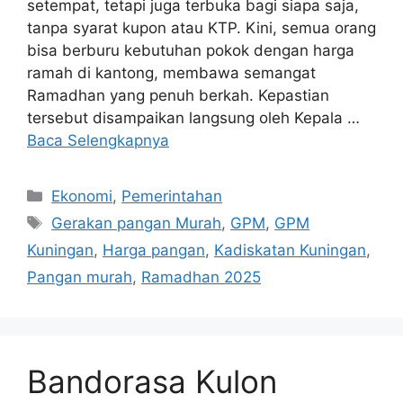
setempat, tetapi juga terbuka bagi siapa saja,
tanpa syarat kupon atau KTP. Kini, semua orang
bisa berburu kebutuhan pokok dengan harga
ramah di kantong, membawa semangat
Ramadhan yang penuh berkah. Kepastian
tersebut disampaikan langsung oleh Kepala …
Baca Selengkapnya
Kategori
Ekonomi
,
Pemerintahan
Tag
Gerakan pangan Murah
,
GPM
,
GPM
Kuningan
,
Harga pangan
,
Kadiskatan Kuningan
,
Pangan murah
,
Ramadhan 2025
Bandorasa Kulon