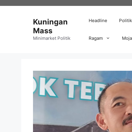
Langsung
ke
isi
Kuningan
Headline
Politik
Mass
Minimarket Politik
Ragam
Moj