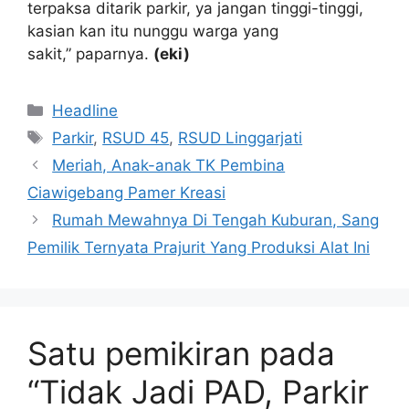
terpaksa ditarik parkir, ya jangan tinggi-tinggi,
kasian kan itu nunggu warga yang
sakit,” paparnya.
(eki)
Kategori
Headline
Tag
Parkir
,
RSUD 45
,
RSUD Linggarjati
Meriah, Anak-anak TK Pembina
Ciawigebang Pamer Kreasi
Rumah Mewahnya Di Tengah Kuburan, Sang
Pemilik Ternyata Prajurit Yang Produksi Alat Ini
Satu pemikiran pada
“Tidak Jadi PAD, Parkir