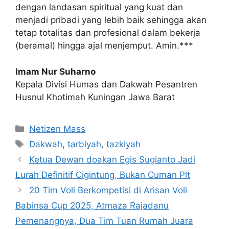
dengan landasan spiritual yang kuat dan
menjadi pribadi yang lebih baik sehingga akan
tetap totalitas dan profesional dalam bekerja
(beramal) hingga ajal menjemput. Amin.***
Imam Nur Suharno
Kepala Divisi Humas dan Dakwah Pesantren
Husnul Khotimah Kuningan Jawa Barat
Kategori
Netizen Mass
Tag
Dakwah
,
tarbiyah
,
tazkiyah
Ketua Dewan doakan Egis Sugianto Jadi
Lurah Definitif Cigintung, Bukan Cuman Plt
20 Tim Voli Berkompetisi di Arisan Voli
Babinsa Cup 2025, Atmaza Rajadanu
Pemenangnya, Dua Tim Tuan Rumah Juara