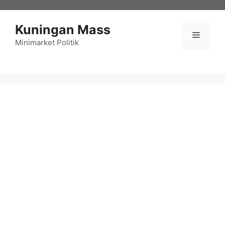
Langsung
ke
Kuningan Mass
isi
Menu
Minimarket Politik