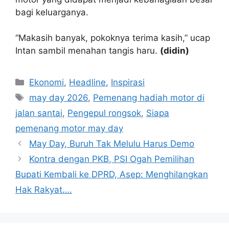
bagi keluarganya.
“Makasih banyak, pokoknya terima kasih,” ucap
Intan sambil menahan tangis haru.
(didin)
Kategori
Ekonomi
,
Headline
,
Inspirasi
Tag
may day 2026
,
Pemenang hadiah motor di
jalan santai
,
Pengepul rongsok
,
Siapa
pemenang motor may day
May Day, Buruh Tak Melulu Harus Demo
Kontra dengan PKB, PSI Ogah Pemilihan
Bupati Kembali ke DPRD, Asep: Menghilangkan
Hak Rakyat….