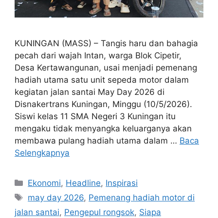
KUNINGAN (MASS) – Tangis haru dan bahagia
pecah dari wajah Intan, warga Blok Cipetir,
Desa Kertawangunan, usai menjadi pemenang
hadiah utama satu unit sepeda motor dalam
kegiatan jalan santai May Day 2026 di
Disnakertrans Kuningan, Minggu (10/5/2026).
Siswi kelas 11 SMA Negeri 3 Kuningan itu
mengaku tidak menyangka keluarganya akan
membawa pulang hadiah utama dalam …
Baca
Selengkapnya
Kategori
Ekonomi
,
Headline
,
Inspirasi
Tag
may day 2026
,
Pemenang hadiah motor di
jalan santai
,
Pengepul rongsok
,
Siapa