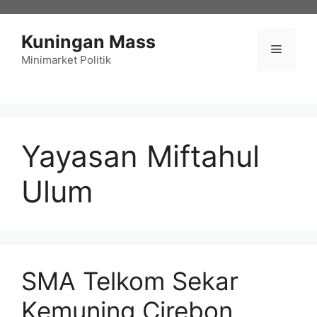
Langsung
ke
Kuningan Mass
isi
Menu
Minimarket Politik
Yayasan Miftahul
Ulum
SMA Telkom Sekar
Kemuning Cirebon