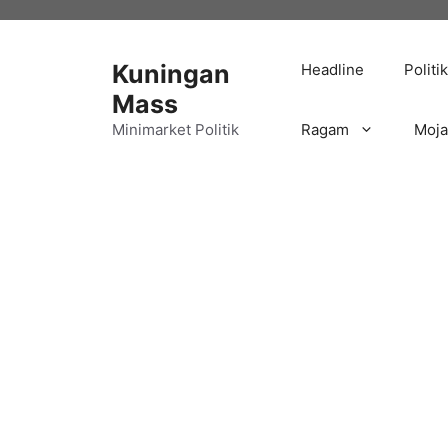
Langsung
ke
isi
Kuningan
Headline
Politik
Mass
Minimarket Politik
Ragam
Moj