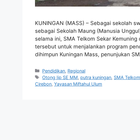
KUNINGAN (MASS) – Sebagai sekolah swa
sebagai Sekolah Maung (Manusia Unggul) 
selama ini, SMA Telkom Sekar Kemuning
tersebut untuk menjalankan program pen
dihimpun Kuningan Mass, penunjukan SM
Kategori
Pendidikan
,
Regional
Tag
Otong Iip SE MM
,
putra kuningan
,
SMA Telko
Cirebon
,
Yayasan Miftahul Ulum