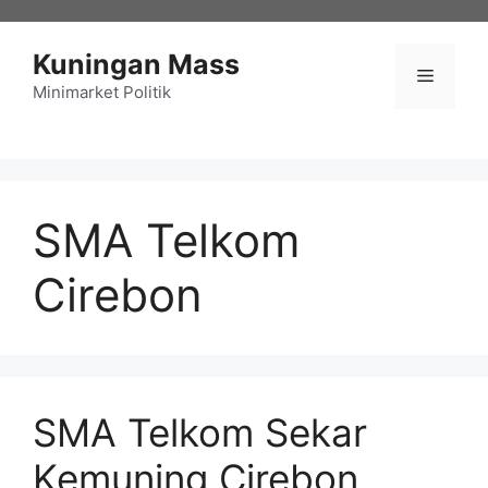
Langsung
ke
Kuningan Mass
isi
Menu
Minimarket Politik
SMA Telkom
Cirebon
SMA Telkom Sekar
Kemuning Cirebon