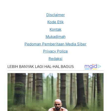
Disclaimer
Kode Etik
Kontak
Mukadimah
Pedoman Pemberitaan Media Siber
Privacy Police
Redaksi