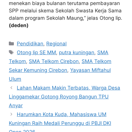
menekan biaya bulanan terutama pembayaran
SPP melalui skema Sekolah Swasta Kerja Sama
dalam program Sekolah Maung,” jelas Otong Iip.
(deden)
Kategori
Pendidikan
,
Regional
Tag
Otong Iip SE MM
,
putra kuningan
,
SMA
Telkom
,
SMA Telkom Cirebon
,
SMA Telkom
Sekar Kemuning Cirebon
,
Yayasan Miftahul
Ulum
Lahan Makam Makin Terbatas, Warga Desa
Linggamekar Gotong Royong Bangun TPU
Anyar
Harumkan Kota Kuda, Mahasiswa UM
Kuningan Raih Medali Perunggu di PBJI DKI
Open 2026