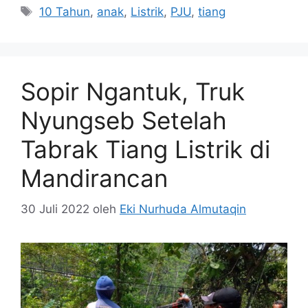
Tag
10 Tahun
,
anak
,
Listrik
,
PJU
,
tiang
Sopir Ngantuk, Truk
Nyungseb Setelah
Tabrak Tiang Listrik di
Mandirancan
30 Juli 2022
oleh
Eki Nurhuda Almutaqin