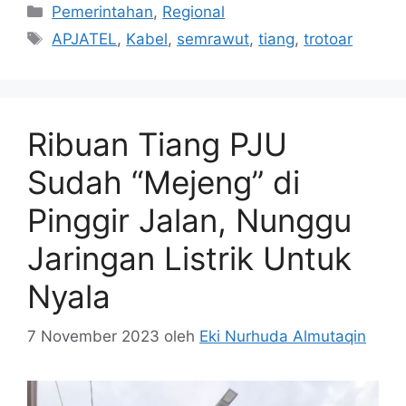
Kategori
Pemerintahan
,
Regional
Tag
APJATEL
,
Kabel
,
semrawut
,
tiang
,
trotoar
Ribuan Tiang PJU
Sudah “Mejeng” di
Pinggir Jalan, Nunggu
Jaringan Listrik Untuk
Nyala
7 November 2023
oleh
Eki Nurhuda Almutaqin