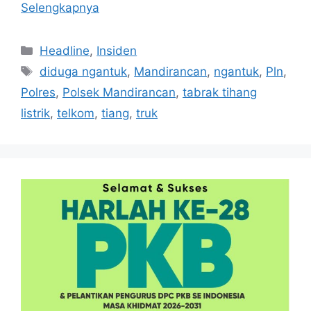
Selengkapnya
Kategori
Headline
,
Insiden
Tag
diduga ngantuk
,
Mandirancan
,
ngantuk
,
Pln
,
Polres
,
Polsek Mandirancan
,
tabrak tihang
listrik
,
telkom
,
tiang
,
truk