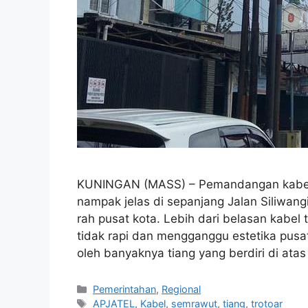
KUNINGAN (MASS) – Pemandangan kabel 
nampak jelas di sepanjang Jalan Siliwang
rah pusat kota. Lebih dari belasan kabel
tidak rapi dan mengganggu estetika pusat
oleh banyaknya tiang yang berdiri di ata
Kategori
Pemerintahan
,
Regional
Tag
APJATEL
,
Kabel
,
semrawut
,
tiang
,
trotoar