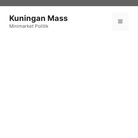
Langsung
ke
Kuningan Mass
isi
Menu
Minimarket Politik