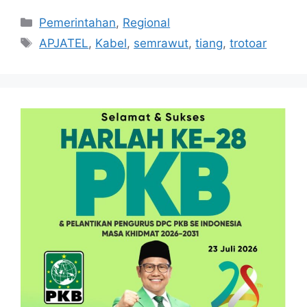
Kategori
Pemerintahan
,
Regional
Tag
APJATEL
,
Kabel
,
semrawut
,
tiang
,
trotoar