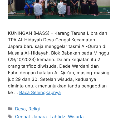
KUNINGAN (MASS) – Karang Taruna Libra dan
TPA Al-Hidayah Desa Cengal Kecamatan
Japara baru saja menggelar tasmi Al-Qur’an di
Musala Al-Hidayah, Blok Babakan pada Minggu
(29/10/2023) kemarin. Dalam kegiatan itu 2
orang tahfidz diwisuda, Dede Wardani dan
Fahri dengan hafalan Al-Qur’an, masing-masing
juz 29 dan 30. Setelah wisuda, keduanya
diminta untuk menunjukkan tanda pengabdian
ke …
Baca Selengkapnya
Kategori
Desa
,
Religi
Tag
Cengal
,
Japara
,
Tahfidz
,
Wisuda