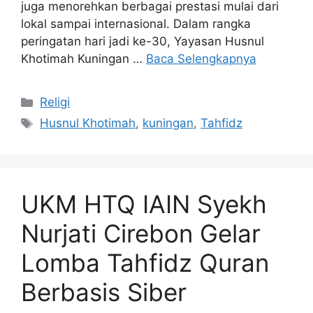
juga menorehkan berbagai prestasi mulai dari
lokal sampai internasional. Dalam rangka
peringatan hari jadi ke-30, Yayasan Husnul
Khotimah Kuningan …
Baca Selengkapnya
Kategori
Religi
Tag
Husnul Khotimah
,
kuningan
,
Tahfidz
UKM HTQ IAIN Syekh
Nurjati Cirebon Gelar
Lomba Tahfidz Quran
Berbasis Siber