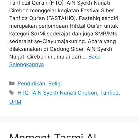
Tahfidzil Qur’an (HTQ) IAIN Syekh Nurjati
Cirebon menggelar kegiatan Festival Siber
Tahfidz Qur’an (FASTAHIQ). Fastahiq sendiri
merupakan perlombaan Hifdzil Qur’an untuk
kategori Sd/Mi sederajat dan juga SMP/Mts
sederajat se-Ciayumajakuning. Acara yang
dilaksanakan di Gedung Siber IAIN Syekh
Nurjati Cirebon ini, mulai dari …
Baca
Selengkapnya
Kategori
Pendidikan
,
Religi
Tag
HTQ
,
IAIN Syekh Nurjati Cirebon
,
Tahfidz
,
UKM
Moment Tasmi Al-