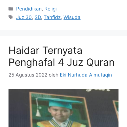
Kategori
Pendidikan
,
Religi
Tag
Juz 30
,
SD
,
Tahfidz
,
Wisuda
Haidar Ternyata
Penghafal 4 Juz Quran
25 Agustus 2022
oleh
Eki Nurhuda Almutaqin