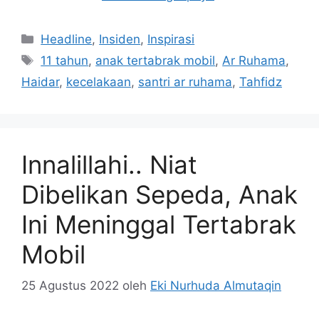
Kategori
Headline
,
Insiden
,
Inspirasi
Tag
11 tahun
,
anak tertabrak mobil
,
Ar Ruhama
,
Haidar
,
kecelakaan
,
santri ar ruhama
,
Tahfidz
Innalillahi.. Niat
Dibelikan Sepeda, Anak
Ini Meninggal Tertabrak
Mobil
25 Agustus 2022
oleh
Eki Nurhuda Almutaqin