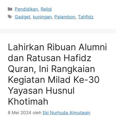
Kategori
Pendidikan
,
Religi
Tag
Gadget
,
kuningan
,
Pajambon
,
Tahfidz
Lahirkan Ribuan Alumni
dan Ratusan Hafidz
Quran, Ini Rangkaian
Kegiatan Milad Ke-30
Yayasan Husnul
Khotimah
8 Mei 2024
oleh
Eki Nurhuda Almutaqin