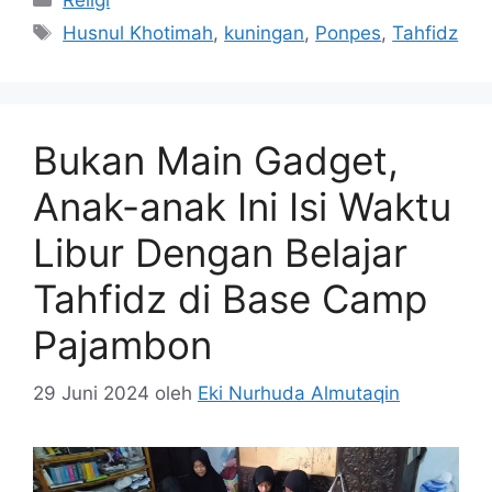
Tag
Husnul Khotimah
,
kuningan
,
Ponpes
,
Tahfidz
Bukan Main Gadget,
Anak-anak Ini Isi Waktu
Libur Dengan Belajar
Tahfidz di Base Camp
Pajambon
29 Juni 2024
oleh
Eki Nurhuda Almutaqin