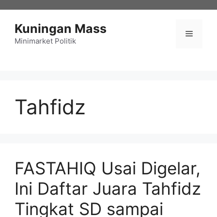
Langsung
ke
Kuningan Mass
isi
Menu
Minimarket Politik
Tahfidz
FASTAHIQ Usai Digelar,
Ini Daftar Juara Tahfidz
Tingkat SD sampai