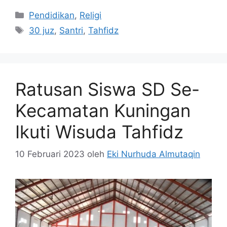
Kategori
Pendidikan
,
Religi
Tag
30 juz
,
Santri
,
Tahfidz
Ratusan Siswa SD Se-
Kecamatan Kuningan
Ikuti Wisuda Tahfidz
10 Februari 2023
oleh
Eki Nurhuda Almutaqin