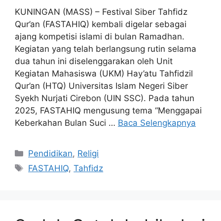
KUNINGAN (MASS) – Festival Siber Tahfidz
Qur’an (FASTAHIQ) kembali digelar sebagai
ajang kompetisi islami di bulan Ramadhan.
Kegiatan yang telah berlangsung rutin selama
dua tahun ini diselenggarakan oleh Unit
Kegiatan Mahasiswa (UKM) Hay’atu Tahfidzil
Qur’an (HTQ) Universitas Islam Negeri Siber
Syekh Nurjati Cirebon (UIN SSC). Pada tahun
2025, FASTAHIQ mengusung tema “Menggapai
Keberkahan Bulan Suci …
Baca Selengkapnya
Kategori
Pendidikan
,
Religi
Tag
FASTAHIQ
,
Tahfidz