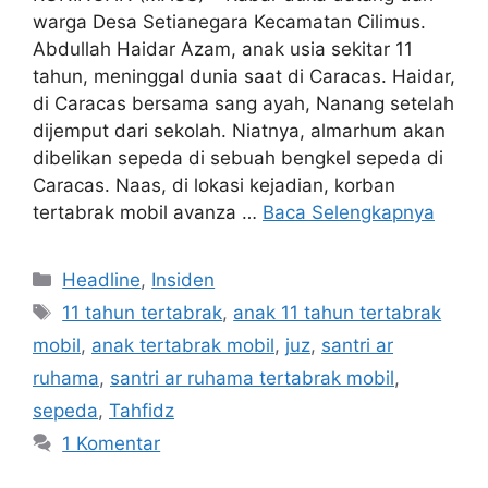
warga Desa Setianegara Kecamatan Cilimus.
Abdullah Haidar Azam, anak usia sekitar 11
tahun, meninggal dunia saat di Caracas. Haidar,
di Caracas bersama sang ayah, Nanang setelah
dijemput dari sekolah. Niatnya, almarhum akan
dibelikan sepeda di sebuah bengkel sepeda di
Caracas. Naas, di lokasi kejadian, korban
tertabrak mobil avanza …
Baca Selengkapnya
Kategori
Headline
,
Insiden
Tag
11 tahun tertabrak
,
anak 11 tahun tertabrak
mobil
,
anak tertabrak mobil
,
juz
,
santri ar
ruhama
,
santri ar ruhama tertabrak mobil
,
sepeda
,
Tahfidz
1 Komentar