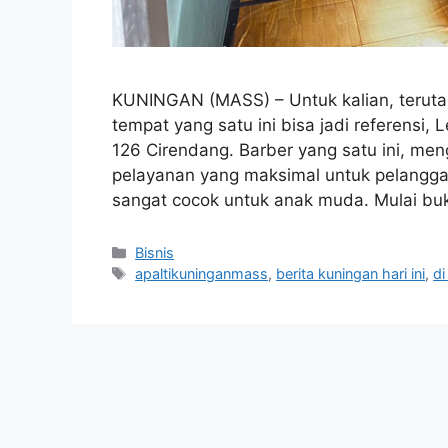
KUNINGAN (MASS) – Untuk kalian, teruta
tempat yang satu ini bisa jadi referensi,
126 Cirendang. Barber yang satu ini, m
pelayanan yang maksimal untuk pelangga
sangat cocok untuk anak muda. Mulai b
Kategori
Bisnis
Tag
apaltikuninganmass
,
berita kuningan hari ini
,
di