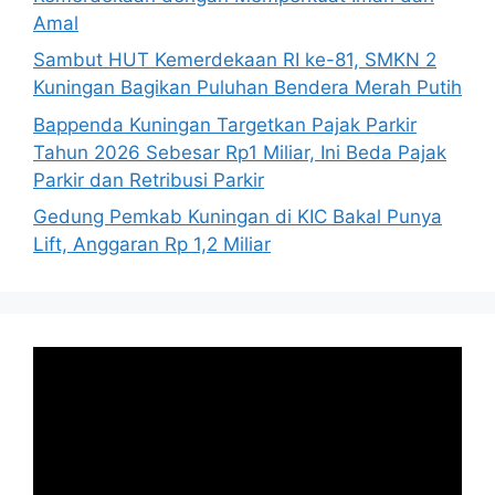
Amal
Sambut HUT Kemerdekaan RI ke-81, SMKN 2
Kuningan Bagikan Puluhan Bendera Merah Putih
Bappenda Kuningan Targetkan Pajak Parkir
Tahun 2026 Sebesar Rp1 Miliar, Ini Beda Pajak
Parkir dan Retribusi Parkir
Gedung Pemkab Kuningan di KIC Bakal Punya
Lift, Anggaran Rp 1,2 Miliar