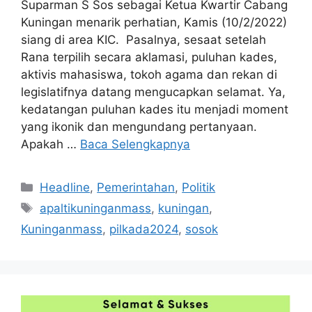
Suparman S Sos sebagai Ketua Kwartir Cabang
Kuningan menarik perhatian, Kamis (10/2/2022)
siang di area KIC. Pasalnya, sesaat setelah
Rana terpilih secara aklamasi, puluhan kades,
aktivis mahasiswa, tokoh agama dan rekan di
legislatifnya datang mengucapkan selamat. Ya,
kedatangan puluhan kades itu menjadi moment
yang ikonik dan mengundang pertanyaan.
Apakah …
Baca Selengkapnya
Kategori
Headline
,
Pemerintahan
,
Politik
Tag
apaltikuninganmass
,
kuningan
,
Kuninganmass
,
pilkada2024
,
sosok