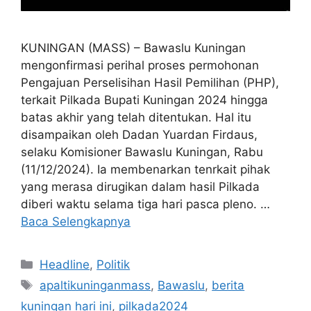
KUNINGAN (MASS) – Bawaslu Kuningan
mengonfirmasi perihal proses permohonan
Pengajuan Perselisihan Hasil Pemilihan (PHP),
terkait Pilkada Bupati Kuningan 2024 hingga
batas akhir yang telah ditentukan. Hal itu
disampaikan oleh Dadan Yuardan Firdaus,
selaku Komisioner Bawaslu Kuningan, Rabu
(11/12/2024). Ia membenarkan tenrkait pihak
yang merasa dirugikan dalam hasil Pilkada
diberi waktu selama tiga hari pasca pleno. …
Baca Selengkapnya
Kategori
Headline
,
Politik
Tag
apaltikuninganmass
,
Bawaslu
,
berita
kuningan hari ini
,
pilkada2024