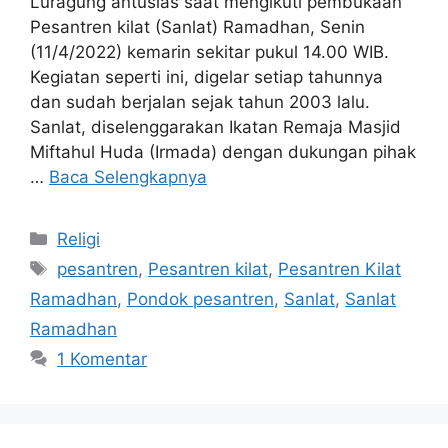
Luragung antusias saat mengikuti pembukaan
Pesantren kilat (Sanlat) Ramadhan, Senin
(11/4/2022) kemarin sekitar pukul 14.00 WIB.
Kegiatan seperti ini, digelar setiap tahunnya
dan sudah berjalan sejak tahun 2003 lalu.
Sanlat, diselenggarakan Ikatan Remaja Masjid
Miftahul Huda (Irmada) dengan dukungan pihak
…
Baca Selengkapnya
Kategori
Religi
Tag
pesantren
,
Pesantren kilat
,
Pesantren Kilat
Ramadhan
,
Pondok pesantren
,
Sanlat
,
Sanlat
Ramadhan
1 Komentar