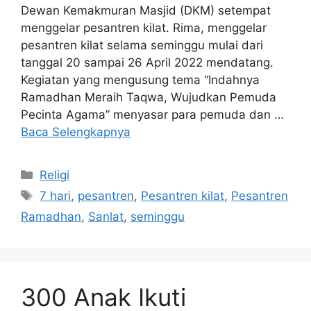
Dewan Kemakmuran Masjid (DKM) setempat
menggelar pesantren kilat. Rima, menggelar
pesantren kilat selama seminggu mulai dari
tanggal 20 sampai 26 April 2022 mendatang.
Kegiatan yang mengusung tema “Indahnya
Ramadhan Meraih Taqwa, Wujudkan Pemuda
Pecinta Agama” menyasar para pemuda dan …
Baca Selengkapnya
Kategori
Religi
Tag
7 hari
,
pesantren
,
Pesantren kilat
,
Pesantren
Ramadhan
,
Sanlat
,
seminggu
300 Anak Ikuti