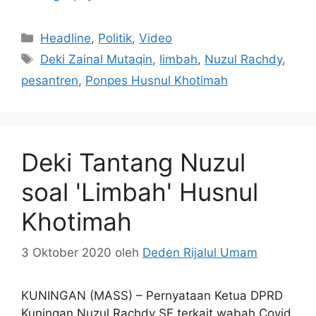
Kategori
Headline
,
Politik
,
Video
Tag
Deki Zainal Mutaqin
,
limbah
,
Nuzul Rachdy
,
pesantren
,
Ponpes Husnul Khotimah
Deki Tantang Nuzul
soal 'Limbah' Husnul
Khotimah
3 Oktober 2020
oleh
Deden Rijalul Umam
KUNINGAN (MASS) – Pernyataan Ketua DPRD
Kuningan Nuzul Rachdy SE terkait wabah Covid