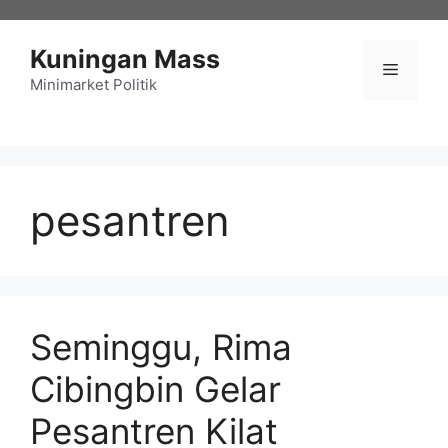
Langsung
ke
Kuningan Mass
isi
Menu
Minimarket Politik
pesantren
Seminggu, Rima
Cibingbin Gelar
Pesantren Kilat