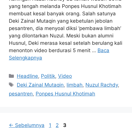
yang tengah melanda Ponpes Husnul Khotimah
membuat kesal banyak orang. Salah satunya
Deki Zainal Mutaqin yang kebetulan jebolan
pesantren, dia menyoal diksi ‘pembawa limbah’
yang dilontarkan Nuzul. Meski bukan alumni
Husnul, Deki merasa kesal setelah berulang kali
menonton video berdurasi 5 menit …
Baca
Selengkapnya
Kategori
Headline
,
Politik
,
Video
Tag
Deki Zainal Mutaqin
,
limbah
,
Nuzul Rachdy
,
pesantren
,
Ponpes Husnul Khotimah
Halaman
Halaman
Halaman
←
Sebelumnya
1
2
3