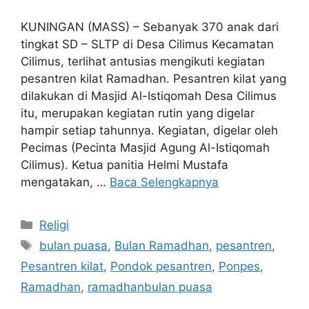
KUNINGAN (MASS) – Sebanyak 370 anak dari
tingkat SD – SLTP di Desa Cilimus Kecamatan
Cilimus, terlihat antusias mengikuti kegiatan
pesantren kilat Ramadhan. Pesantren kilat yang
dilakukan di Masjid Al-Istiqomah Desa Cilimus
itu, merupakan kegiatan rutin yang digelar
hampir setiap tahunnya. Kegiatan, digelar oleh
Pecimas (Pecinta Masjid Agung Al-Istiqomah
Cilimus). Ketua panitia Helmi Mustafa
mengatakan, …
Baca Selengkapnya
Kategori
Religi
Tag
bulan puasa
,
Bulan Ramadhan
,
pesantren
,
Pesantren kilat
,
Pondok pesantren
,
Ponpes
,
Ramadhan
,
ramadhanbulan puasa