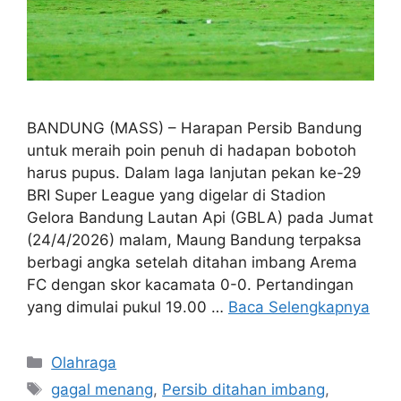
BANDUNG (MASS) – Harapan Persib Bandung
untuk meraih poin penuh di hadapan bobotoh
harus pupus. Dalam laga lanjutan pekan ke-29
BRI Super League yang digelar di Stadion
Gelora Bandung Lautan Api (GBLA) pada Jumat
(24/4/2026) malam, Maung Bandung terpaksa
berbagi angka setelah ditahan imbang Arema
FC dengan skor kacamata 0-0. Pertandingan
yang dimulai pukul 19.00 …
Baca Selengkapnya
Kategori
Olahraga
Tag
gagal menang
,
Persib ditahan imbang
,