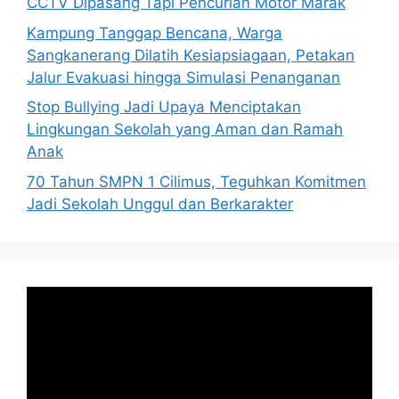
CCTV Dipasang Tapi Pencurian Motor Marak
Kampung Tanggap Bencana, Warga
Sangkanerang Dilatih Kesiapsiagaan, Petakan
Jalur Evakuasi hingga Simulasi Penanganan
Stop Bullying Jadi Upaya Menciptakan
Lingkungan Sekolah yang Aman dan Ramah
Anak
70 Tahun SMPN 1 Cilimus, Teguhkan Komitmen
Jadi Sekolah Unggul dan Berkarakter