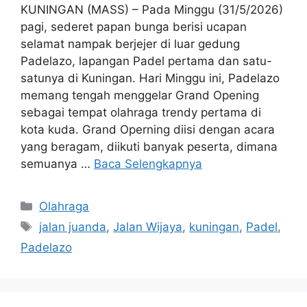
KUNINGAN (MASS) – Pada Minggu (31/5/2026)
pagi, sederet papan bunga berisi ucapan
selamat nampak berjejer di luar gedung
Padelazo, lapangan Padel pertama dan satu-
satunya di Kuningan. Hari Minggu ini, Padelazo
memang tengah menggelar Grand Opening
sebagai tempat olahraga trendy pertama di
kota kuda. Grand Operning diisi dengan acara
yang beragam, diikuti banyak peserta, dimana
semuanya …
Baca Selengkapnya
Kategori
Olahraga
Tag
jalan juanda
,
Jalan Wijaya
,
kuningan
,
Padel
,
Padelazo