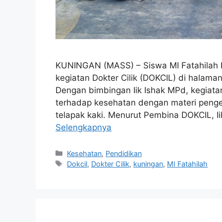
KUNINGAN (MASS) – Siswa MI Fatahilah 
kegiatan Dokter Cilik (DOKCIL) di halaman
Dengan bimbingan Iik Ishak MPd, kegiatan
terhadap kesehatan dengan materi pengena
telapak kaki. Menurut Pembina DOKCIL, Ii
Selengkapnya
Kategori
Kesehatan
,
Pendidikan
Tag
Dokcil
,
Dokter Cilik
,
kuningan
,
MI Fatahilah