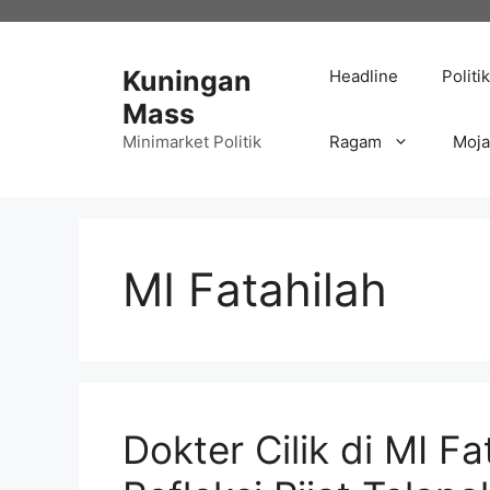
Langsung
ke
isi
Kuningan
Headline
Politik
Mass
Minimarket Politik
Ragam
Moj
MI Fatahilah
Dokter Cilik di MI Fa