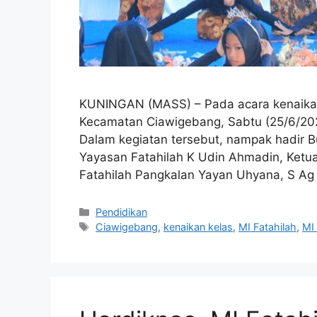
KUNINGAN (MASS) – Pada acara kenaikan 
Kecamatan Ciawigebang, Sabtu (25/6/2022)
Dalam kegiatan tersebut, nampak hadir B
Yayasan Fatahilah K Udin Ahmadin, Ketua
Fatahilah Pangkalan Yayan Uhyana, S A
Kategori
Pendidikan
Tag
Ciawigebang
,
kenaikan kelas
,
MI Fatahilah
,
MI