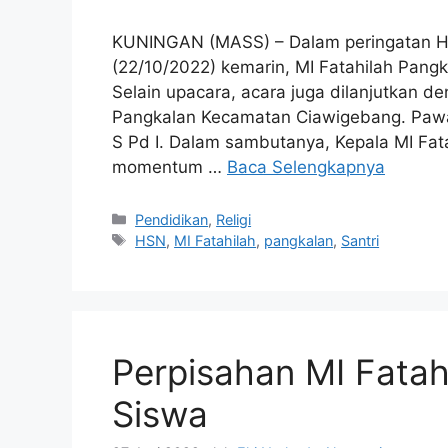
KUNINGAN (MASS) – Dalam peringatan Ha
(22/10/2022) kemarin, MI Fatahilah Pang
Selain upacara, acara juga dilanjutkan 
Pangkalan Kecamatan Ciawigebang. Pawa
S Pd I. Dalam sambutanya, Kepala MI F
momentum …
Baca Selengkapnya
Kategori
Pendidikan
,
Religi
Tag
HSN
,
MI Fatahilah
,
pangkalan
,
Santri
Perpisahan MI Fatah
Siswa