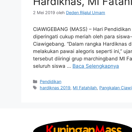
Hardiknas, MI Fatahi
2 Mei 2019
oleh
Deden Rijalul Umam
CIAWIGEBANG (MASS) – Hari Pendidikan N
diperingati cukup meriah oleh para sisw
Ciawigebang. “Dalam rangka Hardiknas d
melakukan pawai alegoris seperti ini,” uj
tersebut diiringi grup marchingband MI Fa
seluruh siswa …
Baca Selengkapnya
Kategori
Pendidikan
Tag
hardiknas 2019
,
MI Fatahilah
,
Pangkalan Ciaw