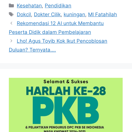
Kategori
Kesehatan
,
Pendidikan
Tag
Dokcil
,
Dokter Cilik
,
kuningan
,
MI Fatahilah
Rekomendasi 12 AI untuk Membantu
Peserta Didik dalam Pembelajaran
Lho! Agus Toyib Kok Ikut Pencoblosan
Duluan? Ternyata….