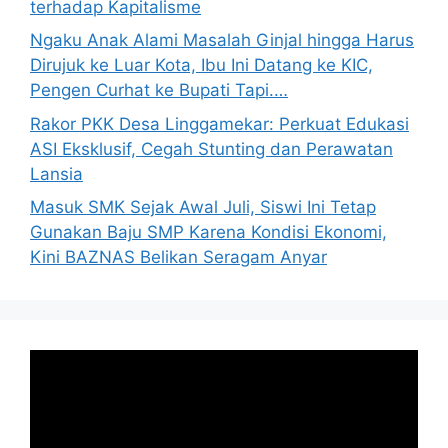
terhadap Kapitalisme
Ngaku Anak Alami Masalah Ginjal hingga Harus
Dirujuk ke Luar Kota, Ibu Ini Datang ke KIC,
Pengen Curhat ke Bupati Tapi.…
Rakor PKK Desa Linggamekar: Perkuat Edukasi
ASI Eksklusif, Cegah Stunting dan Perawatan
Lansia
Masuk SMK Sejak Awal Juli, Siswi Ini Tetap
Gunakan Baju SMP Karena Kondisi Ekonomi,
Kini BAZNAS Belikan Seragam Anyar