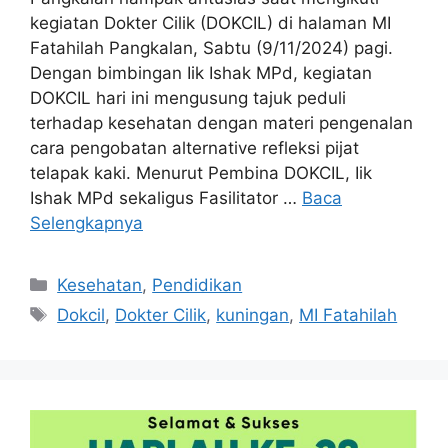
kegiatan Dokter Cilik (DOKCIL) di halaman MI
Fatahilah Pangkalan, Sabtu (9/11/2024) pagi.
Dengan bimbingan Iik Ishak MPd, kegiatan
DOKCIL hari ini mengusung tajuk peduli
terhadap kesehatan dengan materi pengenalan
cara pengobatan alternative refleksi pijat
telapak kaki. Menurut Pembina DOKCIL, Iik
Ishak MPd sekaligus Fasilitator …
Baca
Selengkapnya
Kategori
Kesehatan
,
Pendidikan
Tag
Dokcil
,
Dokter Cilik
,
kuningan
,
MI Fatahilah