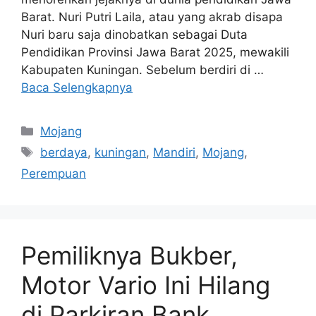
Barat. Nuri Putri Laila, atau yang akrab disapa
Nuri baru saja dinobatkan sebagai Duta
Pendidikan Provinsi Jawa Barat 2025, mewakili
Kabupaten Kuningan. Sebelum berdiri di …
Baca Selengkapnya
Kategori
Mojang
Tag
berdaya
,
kuningan
,
Mandiri
,
Mojang
,
Perempuan
Pemiliknya Bukber,
Motor Vario Ini Hilang
di Parkiran Bank