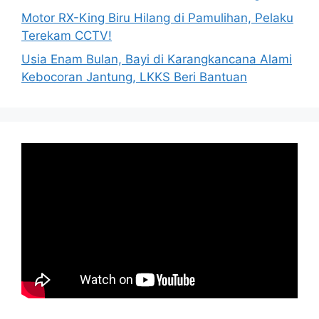
Motor RX-King Biru Hilang di Pamulihan, Pelaku
Terekam CCTV!
Usia Enam Bulan, Bayi di Karangkancana Alami
Kebocoran Jantung, LKKS Beri Bantuan