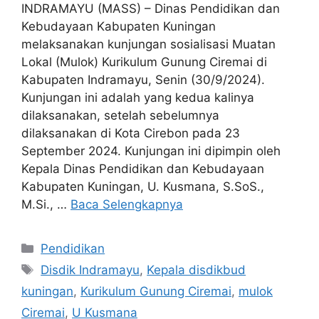
INDRAMAYU (MASS) – Dinas Pendidikan dan
Kebudayaan Kabupaten Kuningan
melaksanakan kunjungan sosialisasi Muatan
Lokal (Mulok) Kurikulum Gunung Ciremai di
Kabupaten Indramayu, Senin (30/9/2024).
Kunjungan ini adalah yang kedua kalinya
dilaksanakan, setelah sebelumnya
dilaksanakan di Kota Cirebon pada 23
September 2024. Kunjungan ini dipimpin oleh
Kepala Dinas Pendidikan dan Kebudayaan
Kabupaten Kuningan, U. Kusmana, S.SoS.,
M.Si., …
Baca Selengkapnya
Kategori
Pendidikan
Tag
Disdik Indramayu
,
Kepala disdikbud
kuningan
,
Kurikulum Gunung Ciremai
,
mulok
Ciremai
,
U Kusmana