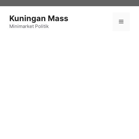
Langsung
ke
Kuningan Mass
isi
Menu
Minimarket Politik