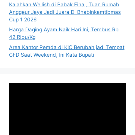
Kalahkan Wellish di Babak Final, Tuan Rumah
Anggeur Jaya Jadi Juara Di Bhabinkamtibmas
Cup 1 2026
Harga Daging Ayam Naik Hari Ini, Tembus Rp
42 Ribu/Kg
Area Kantor Pemda di KIC Berubah jadi Tempat
CFD Saat Weekend, Ini Kata Bupati