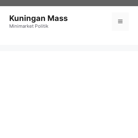
Langsung
ke
Kuningan Mass
isi
Menu
Minimarket Politik