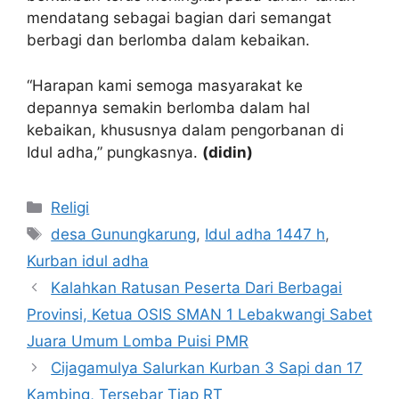
mendatang sebagai bagian dari semangat
berbagi dan berlomba dalam kebaikan.
“Harapan kami semoga masyarakat ke
depannya semakin berlomba dalam hal
kebaikan, khususnya dalam pengorbanan di
Idul adha,” pungkasnya.
(didin)
Kategori
Religi
Tag
desa Gunungkarung
,
Idul adha 1447 h
,
Kurban idul adha
Kalahkan Ratusan Peserta Dari Berbagai
Provinsi, Ketua OSIS SMAN 1 Lebakwangi Sabet
Juara Umum Lomba Puisi PMR
Cijagamulya Salurkan Kurban 3 Sapi dan 17
Kambing, Tersebar Tiap RT