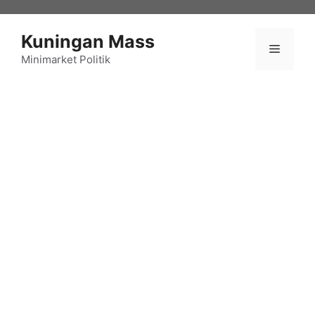
Langsung
ke
Kuningan Mass
isi
Menu
Minimarket Politik