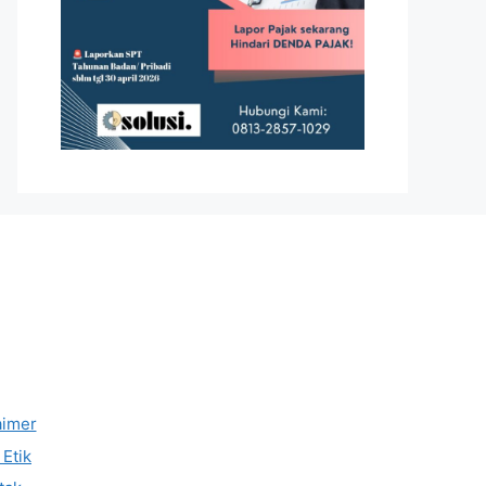
aimer
Etik