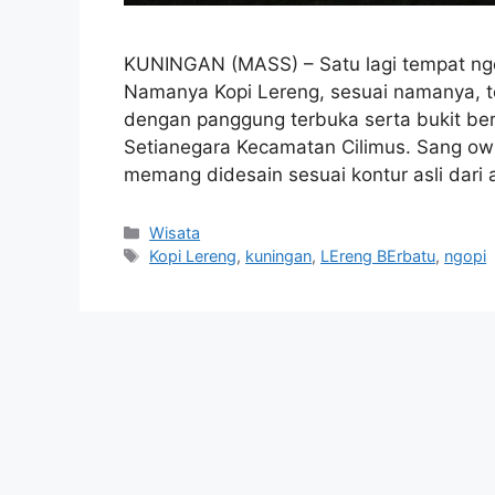
KUNINGAN (MASS) – Satu lagi tempat ngop
Namanya Kopi Lereng, sesuai namanya, te
dengan panggung terbuka serta bukit berb
Setianegara Kecamatan Cilimus. Sang own
memang didesain sesuai kontur asli dari
Kategori
Wisata
Tag
Kopi Lereng
,
kuningan
,
LEreng BErbatu
,
ngopi