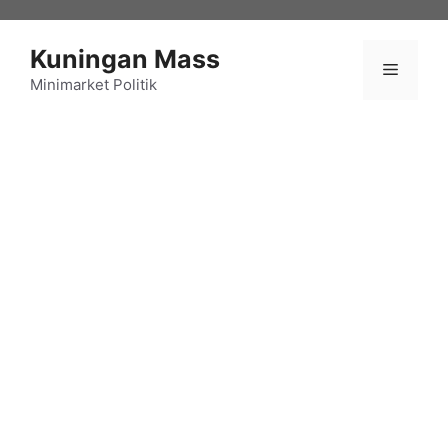
Langsung
ke
Kuningan Mass
isi
Menu
Minimarket Politik