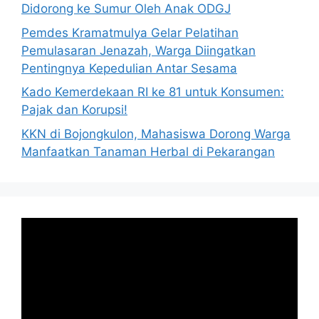
Didorong ke Sumur Oleh Anak ODGJ
Pemdes Kramatmulya Gelar Pelatihan
Pemulasaran Jenazah, Warga Diingatkan
Pentingnya Kepedulian Antar Sesama
Kado Kemerdekaan RI ke 81 untuk Konsumen:
Pajak dan Korupsi!
KKN di Bojongkulon, Mahasiswa Dorong Warga
Manfaatkan Tanaman Herbal di Pekarangan