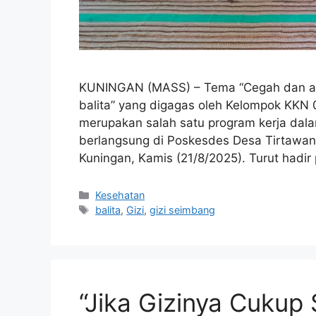
KUNINGAN (MASS) – Tema “Cegah dan atas
balita” yang digagas oleh Kelompok KKN 0
merupakan salah satu program kerja dala
berlangsung di Poskesdes Desa Tirtawa
Kuningan, Kamis (21/8/2025). Turut hadir 
Kategori
Kesehatan
Tag
balita
,
Gizi
,
gizi seimbang
“Jika Gizinya Cukup