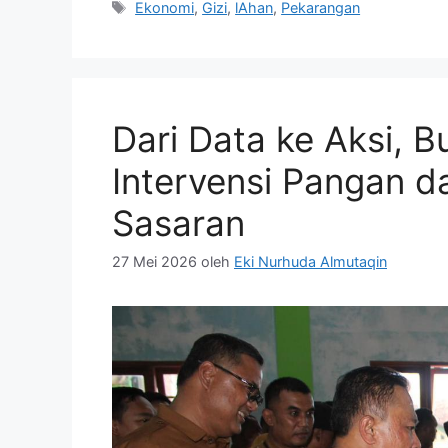
Tag
Ekonomi
,
Gizi
,
lAhan
,
Pekarangan
Dari Data ke Aksi, B
Intervensi Pangan d
Sasaran
27 Mei 2026
oleh
Eki Nurhuda Almutaqin