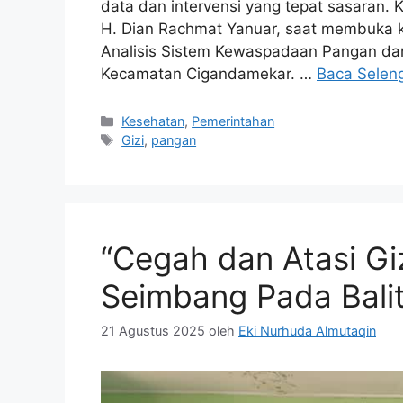
data dan intervensi yang tepat sasaran. 
H. Dian Rachmat Yanuar, saat membuka k
Analisis Sistem Kewaspadaan Pangan da
Kecamatan Cigandamekar. …
Baca Selen
Kategori
Kesehatan
,
Pemerintahan
Tag
Gizi
,
pangan
“Cegah dan Atasi Giz
Seimbang Pada Bali
21 Agustus 2025
oleh
Eki Nurhuda Almutaqin