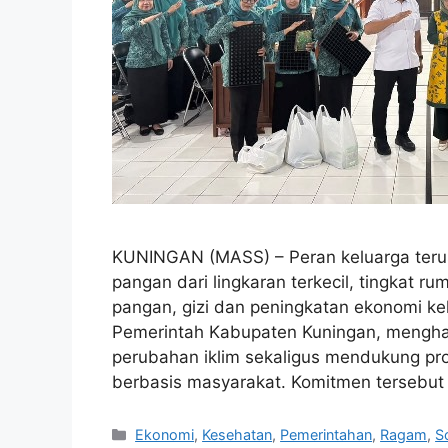
KUNINGAN (MASS) – Peran keluarga teru
pangan dari lingkaran terkecil, tingkat 
pangan, gizi dan peningkatan ekonomi kel
Pemerintah Kabupaten Kuningan, mengha
perubahan iklim sekaligus mendukung pr
berbasis masyarakat. Komitmen tersebu
Kategori
Ekonomi
,
Kesehatan
,
Pemerintahan
,
Ragam
,
S