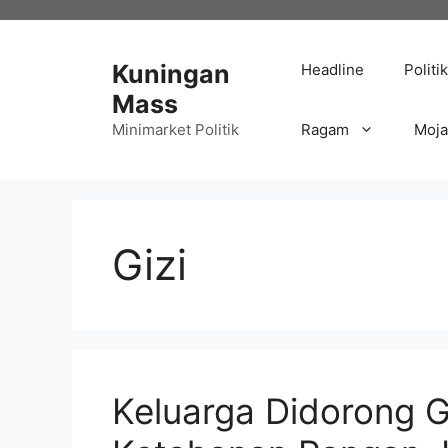
Langsung
ke
isi
Kuningan
Headline
Politik
Mass
Minimarket Politik
Ragam
Moj
Gizi
Keluarga Didorong 