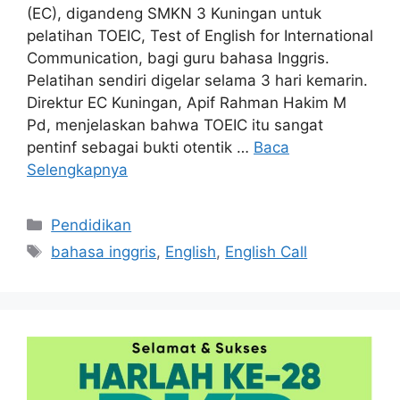
(EC), digandeng SMKN 3 Kuningan untuk
pelatihan TOEIC, Test of English for International
Communication, bagi guru bahasa Inggris.
Pelatihan sendiri digelar selama 3 hari kemarin.
Direktur EC Kuningan, Apif Rahman Hakim M
Pd, menjelaskan bahwa TOEIC itu sangat
pentinf sebagai bukti otentik …
Baca
Selengkapnya
Kategori
Pendidikan
Tag
bahasa inggris
,
English
,
English Call