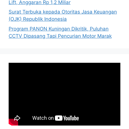
Lift, Anggaran Rp 1,2 Miliar
Surat Terbuka kepada Otoritas Jasa Keuangan
(OJK) Republik Indonesia
Program PANON Kuningan Dikritik, Puluhan
CCTV Dipasang Tapi Pencurian Motor Marak