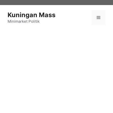
Langsung
ke
Kuningan Mass
isi
Menu
Minimarket Politik